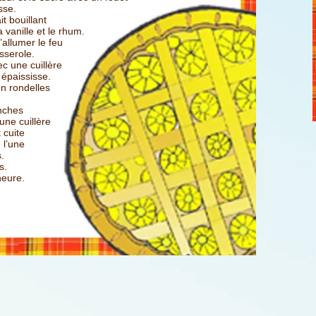
sse.
it bouillant
a vanille et le rhum.
llumer le feu
sserole.
 une cuillère
 épaississe.
n rondelles
anches
une cuillère
 cuite
 l’une
.
s.
heure.