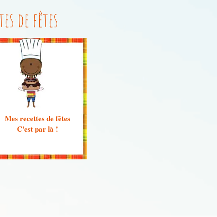
tes de fêtes
Mes recettes de fêtes
C'est par là !