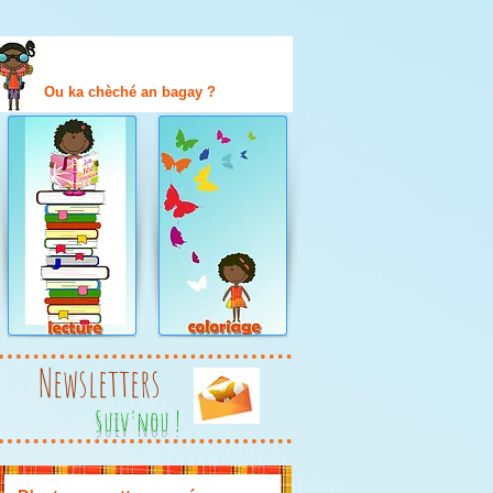
Ou ka chèché an bagay ?
Newsletters
Suiv'nou !