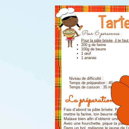
Pour 6 personnes :
Pour la pâte brisée, il te faut
200 g de farine
100g de beurre
1 œuf
1 ananas
Niveau de difficulté :
Temps de préparation : 40 min
Temps de cuisson : 35 min
La préparation
Fais d’abord ta pâte brisée. Pour cel
mettre la farine, ton beurre découp
Malaxe bien afin d’obtenir
une belle 
Avec une fourchette,
pique ta pâte 
Dans un bol, mélange le jaune de l’