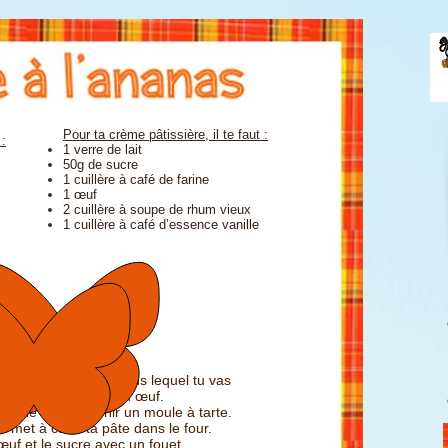
Pour ta crème pâtissière, il te faut :
 :
1 verre de lait
50g de sucre
1 cuillère à café de farine
1 œuf
2 cuillère à soupe de rhum vieux
1 cuillère à café d’essence vanille
a, il te faut un bol dans lequel tu vas
é
en petits dés, et ton œuf.
boule qui va garnir un moule à tarte.
et met à cuire
ta pâte dans le four.
œuf et le sucre avec un fouet