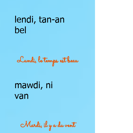
lendi, tan-an
bel
Lundi, le temps est beau
mawdi, ni
van
Mardi, il y a du vent