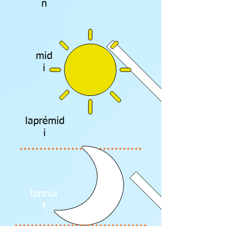
n
mid
i
laprémid
i
lannui
t