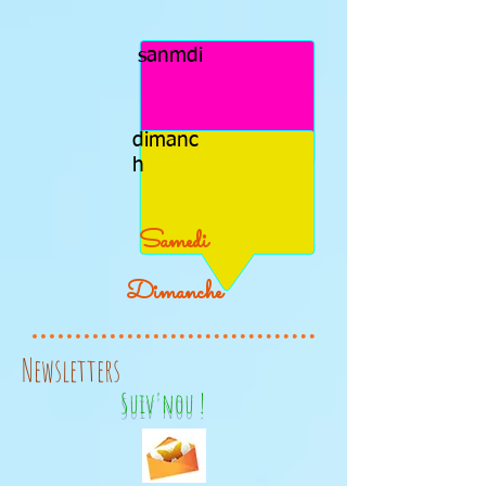
sanmdi
dimanc
h
Samedi
Dimanche
Newsletters
Suiv'nou !