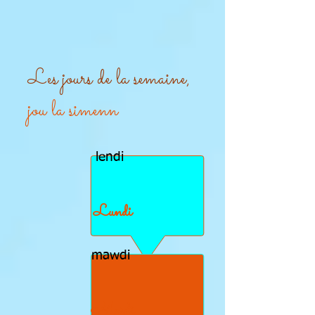
Les jours de la semaine,
jou la simenn
lendi
Lundi
mawdi
Mardi