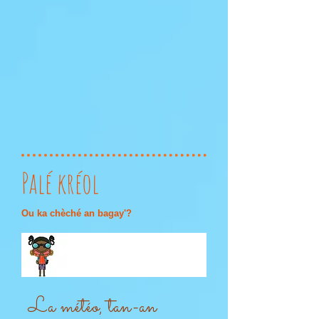
Palé kréol
Ou ka chèché an bagay'?
La météo, tan-an