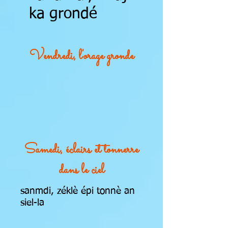
ka grondé
Vendredi, l'orage gronde
Samedi, éclairs et tonnerre
dans le ciel
sanmdi, zéklè épi tonnè an
siel-la