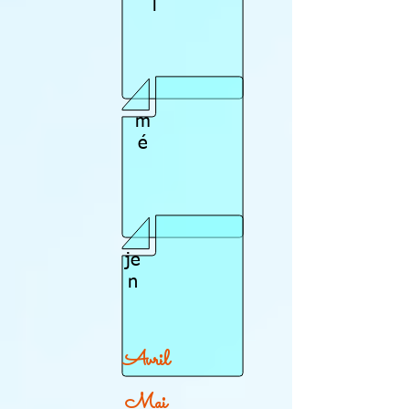
l
m
é
je
n
Avril
Mai