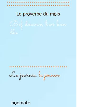
Le proverbe du mois
Bèf douvan bwè bon
dlo.
La journée,
la jounen
bonmate