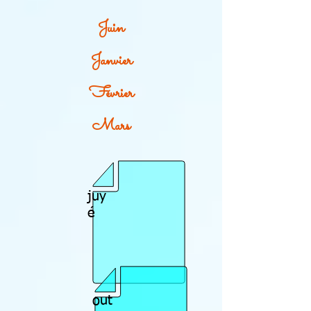
Juin
Janvier
Février
Mars
juy
é
out