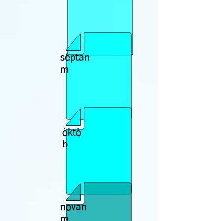
sèptan
m
òktò
b
novan
m