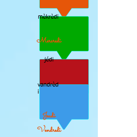
mèkrèdi
Mercredi
jédi
vandrèd
i
Jeudi
Vendredi