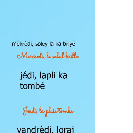
mèkrèdi, soley-la ka briyé
Mercredi, le soleil brille
jédi, lapli ka
tombé
Jeudi, la pluie tombe
vandrèdi, loraj