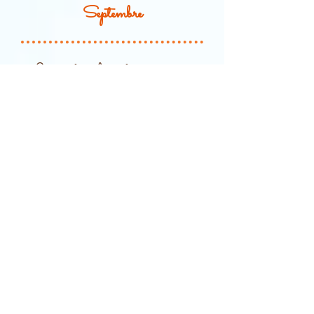
Septembre
Les adverbes de temps
jod
i-a
dime
n