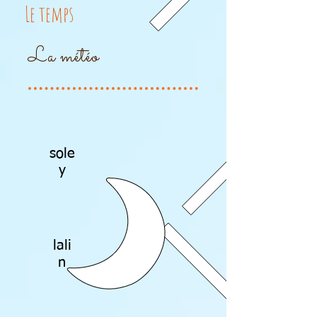
Le temps
La météo
sole
y
lali
n