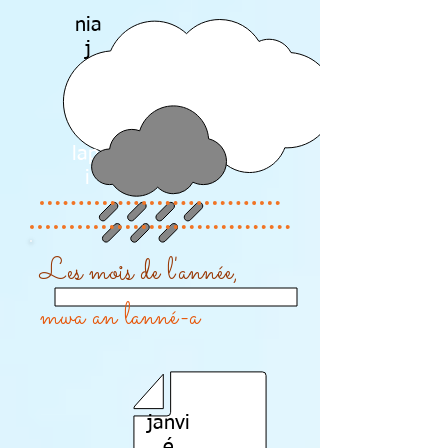
nia
j
lapl
i
Les mois de l'année,
mwa an lanné-a
janvi
é