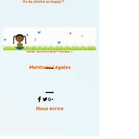
Ou ka chèché an bagay'?
Qui sommes-nous ?
Mentions Légales
Nous écrire