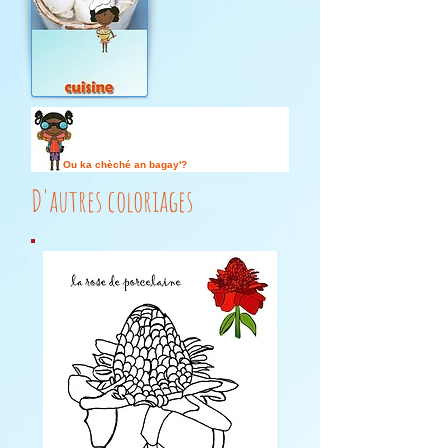
Ou ka chèché an bagay'?
D'autres coloriages